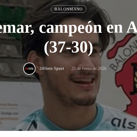
BALONMANO
emar, campeón en A
(37-30)
25 de enero de 2026
24Siete Sport