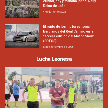
ciudad, hoy y mañana, por el Rally
Reino de León
4 de junio de 2026
El ruido de los motores toma
Bercianos del Real Camino en la
tercera edición del Motor Show
(FOTOS)
8 de septiembre de 2025
Lucha Leonesa