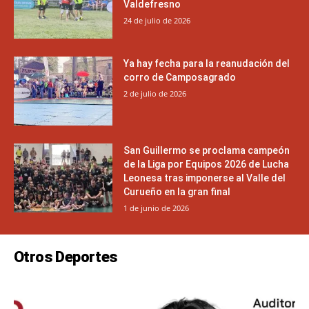
Valdefresno
24 de julio de 2026
Ya hay fecha para la reanudación del
corro de Camposagrado
2 de julio de 2026
San Guillermo se proclama campeón
de la Liga por Equipos 2026 de Lucha
Leonesa tras imponerse al Valle del
Curueño en la gran final
1 de junio de 2026
Otros Deportes