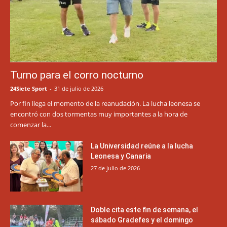
Turno para el corro nocturno
24Siete Sport
-
31 de julio de 2026
Por fin llega el momento de la reanudación. La lucha leonesa se
encontró con dos tormentas muy importantes a la hora de
comenzar la...
La Universidad reúne a la lucha
Leonesa y Canaria
27 de julio de 2026
Doble cita este fin de semana, el
sábado Gradefes y el domingo