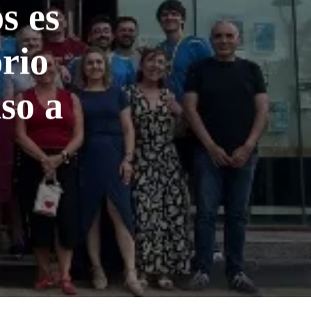
s es
orio
so a