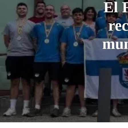
El 
rec
mun