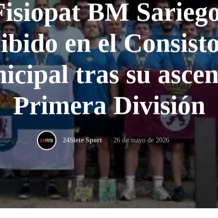
Fisiopat BM Sariego
ibido en el Consist
icipal tras su ascen
Primera División
26 de mayo de 2026
24Siete Sport