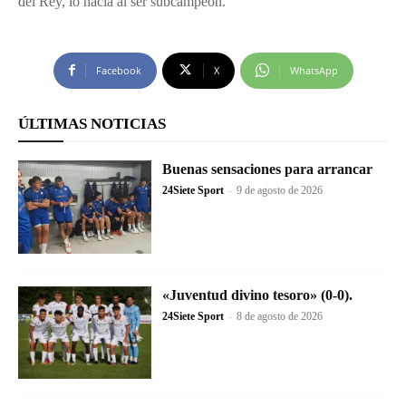
del Rey, lo hacía al ser subcampeón.
Facebook
X
WhatsApp
ÚLTIMAS NOTICIAS
Buenas sensaciones para arrancar
24Siete Sport
-
9 de agosto de 2026
«Juventud divino tesoro» (0-0).
24Siete Sport
-
8 de agosto de 2026