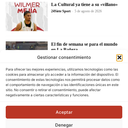
La Cultural ya tiene a su «villano»
24Siete Sport
-
5 de agosto de 2026
El fin de semana se para el mundo
en La Bañeza
24Siete Sport
-
4 de agosto de 2026
Gestionar consentimiento
Para ofrecer las mejores experiencias, utilizamos tecnologías como las
cookies para almacenar y/o acceder a la información del dispositivo. El
consentimiento de estas tecnologías nos permitirá procesar datos como
el comportamiento de navegación o las identificaciones únicas en este
sitio. No consentir o retirar el consentimiento, puede afectar
negativamente a ciertas características y funciones.
Aceptar
Denegar