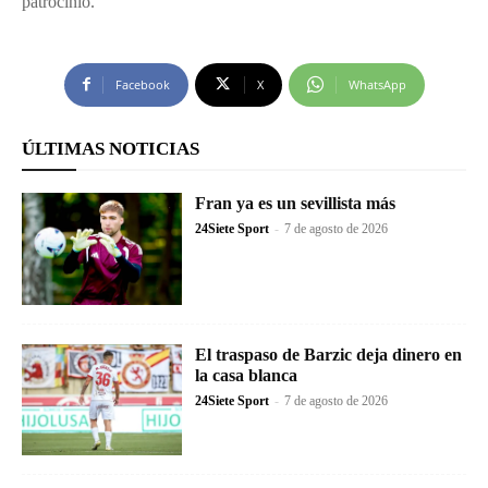
patrocinio.
Facebook
X
WhatsApp
ÚLTIMAS NOTICIAS
Fran ya es un sevillista más
24Siete Sport
-
7 de agosto de 2026
El traspaso de Barzic deja dinero en
la casa blanca
24Siete Sport
-
7 de agosto de 2026