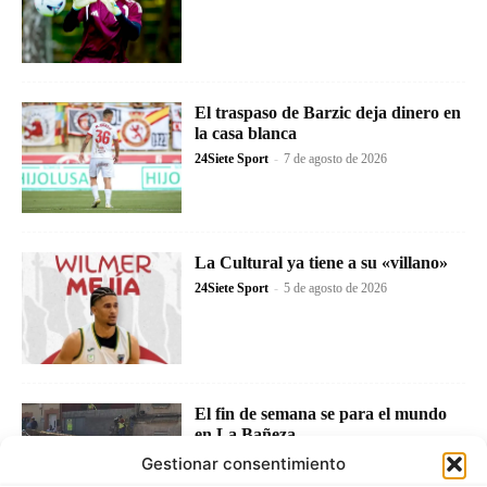
El traspaso de Barzic deja dinero en
la casa blanca
24Siete Sport
-
7 de agosto de 2026
La Cultural ya tiene a su «villano»
24Siete Sport
-
5 de agosto de 2026
El fin de semana se para el mundo
en La Bañeza
24Siete Sport
-
4 de agosto de 2026
Gestionar consentimiento