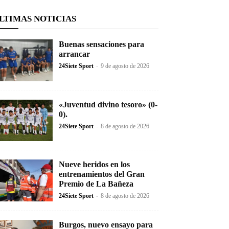
LTIMAS NOTICIAS
Buenas sensaciones para
arrancar
24Siete Sport
-
9 de agosto de 2026
«Juventud divino tesoro» (0-
0).
24Siete Sport
-
8 de agosto de 2026
Nueve heridos en los
entrenamientos del Gran
Premio de La Bañeza
24Siete Sport
-
8 de agosto de 2026
Burgos, nuevo ensayo para