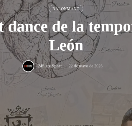
BALONMANO
t dance de la temp
León
22 de mayo de 2026
24Siete Sport