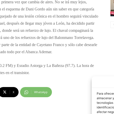
 primera vez que cambia de aires. No se irá muy lejos,
n el esquema de Dani Gordo aún sin saber en que categoría
 Aquejado de una lesión crónica en el hombro seguirá vinculado
uel, después de llegar muy jóven a León, ha decidido partir
, donde será un refuerzo de lujo. El chaval compaginará la
rá uno de los refuerzos de lujo del Balonmano Torrelavega.
r parte de la entidad de Cayetano Franco y sólo cabe desearle
 dado todo por el Abanca Ademar.
(90.2 FM) y Esradio Astorga y La Bañeza (97.7). La hora de
s en el transistor.
X
WhatsApp
Para ofrecer
almacenar y/
tecnologías
identificaci
afectar nega