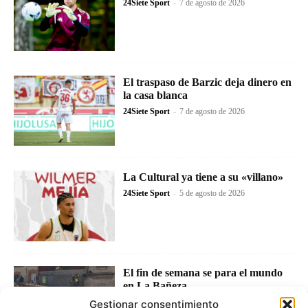
24Siete Sport
-
7 de agosto de 2026
El traspaso de Barzic deja dinero en
la casa blanca
24Siete Sport
-
7 de agosto de 2026
La Cultural ya tiene a su «villano»
24Siete Sport
-
5 de agosto de 2026
El fin de semana se para el mundo
en La Bañeza
24Siete Sport
-
4 de agosto de 2026
Gestionar consentimiento