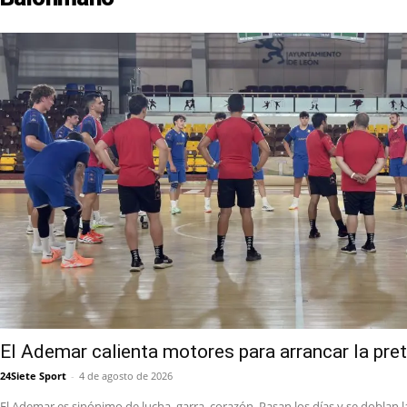
El Ademar calienta motores para arrancar la pr
24Siete Sport
-
4 de agosto de 2026
El Ademar es sinónimo de lucha, garra, corazón. Pasan los días y se doblan l