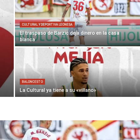
CULTURAL Y DEPORTIVA LEONESA
El traspaso de Barzic deja dinero en la casa
blanca
BALONCESTO
La Cultural ya tiene a su «villano»