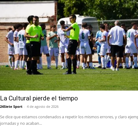
La Cultural pierde el tiempo
24Siete Sport
-
4 de agosto de 2026
Se dice que estamos condenados a repetir los mismos errores, y claro ejemplo
jornadas y no acaban...