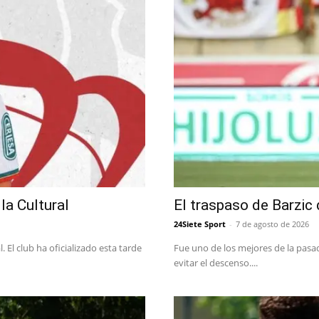
la Cultural
El traspaso de Barzic 
24Siete Sport
-
7 de agosto de 2026
 El club ha oficializado esta tarde
Fue uno de los mejores de la pasa
evitar el descenso....