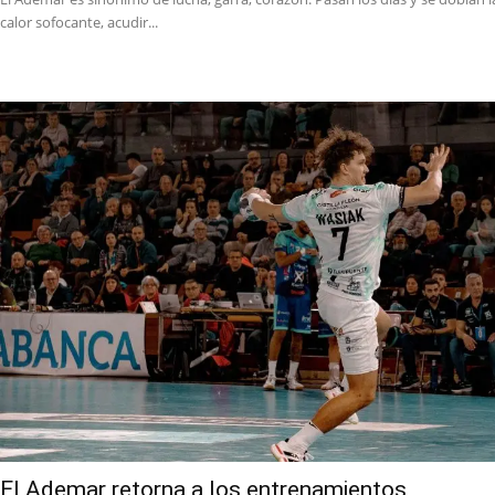
calor sofocante, acudir...
El Ademar retorna a los entrenamientos