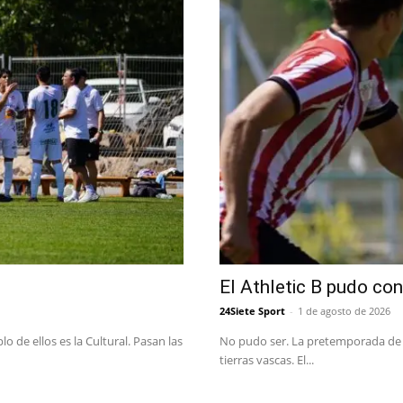
El Athletic B pudo con 
24Siete Sport
-
1 de agosto de 2026
 de ellos es la Cultural. Pasan las
No pudo ser. La pretemporada de la
tierras vascas. El...