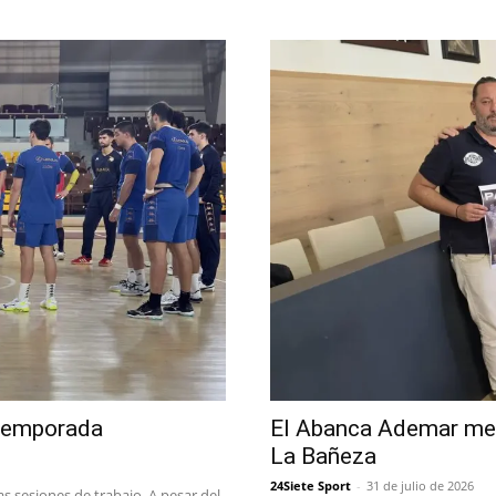
etemporada
El Abanca Ademar medi
La Bañeza
24Siete Sport
-
31 de julio de 2026
as sesiones de trabajo. A pesar del